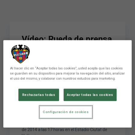
Vídeo: Rueda de prensa
de Joaquín Caparrós
previa al encuentro
Al hacer clic en “Aceptar todas las cookies”, usted acepta que las cookies
ante el Atlético de
se guarden en su dispositivo para mejorar la navegación del sitio, analizar
el uso del mismo, y colaborar con nuestros estudios para marketing.
Madrid
Rechazarlas todas
Aceptar todas las cookies
Rueda de prensa de Joaquín Caparrós previa al
encuentro ante el Atlético de Madrid
Configuración de cookies
correspondiente a la jornada 36ª de la Liga
BBVA que se celebrará el Domingo 4 de Mayo
de 2014 a las 17 horas en el Estadio Ciutat de