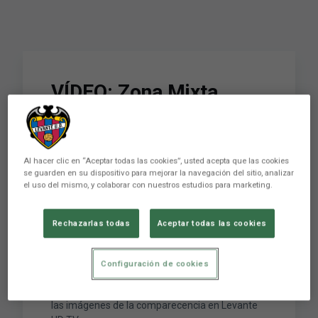
VÍDEO: Zona Mixta
Rubén, Sérgio y Jason
tras el Levante UD 0 –
Al hacer clic en “Aceptar todas las cookies”, usted acepta que las cookies
Sevilla FC 0 // J2 Liga
se guarden en su dispositivo para mejorar la navegación del sitio, analizar
el uso del mismo, y colaborar con nuestros estudios para marketing.
BBVA
Rechazarlas todas
Aceptar todas las cookies
Rubén, Sérgio y Jason han sido los encargados
de comparecer en zona mixta tras el empate a
Configuración de cookies
cero cosechado entre Levante UD y Sevilla FC
en la Jornada 2 de la Liga BBVA. No te pierdas
las imágenes de la comparecencia en Levante