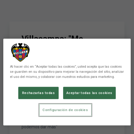
Villacampa: "Me
ilusioné y conecté
pronto pero he hablado
Al hacer clic en “Aceptar todas las cookies”, usted acepta que las cookies
con el equipo y somos
se guarden en su dispositivo para mejorar la navegación del sitio, analizar
el uso del mismo, y colaborar con nuestros estudios para marketing.
ambiciosas, podemos
dar más"
Rechazarlas todas
Aceptar todas las cookies
Configuración de cookies
Villacampa: "Me ilusioné y conecté pronto pero
he hablado con el equipo y somos ambiciosas,
podemos dar más"