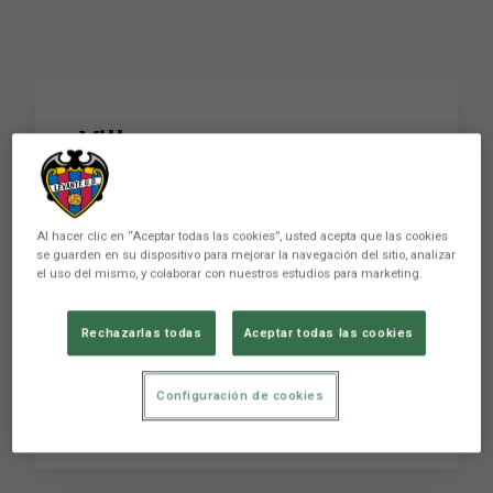
Villacampa:
"Necesitábamos ver
reflejado con goles el
Al hacer clic en “Aceptar todas las cookies”, usted acepta que las cookies
trabajo que hace el
se guarden en su dispositivo para mejorar la navegación del sitio, analizar
el uso del mismo, y colaborar con nuestros estudios para marketing.
Levante UD"
Rechazarlas todas
Aceptar todas las cookies
Villacampa: "Necesitábamos ver reflejado con
Configuración de cookies
goles el trabajo que hace el Levante UD"