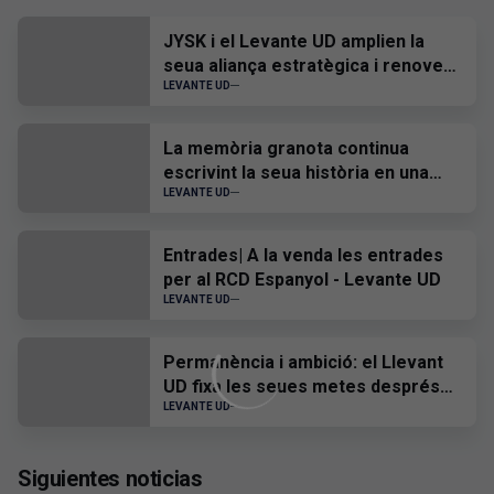
JYSK i el Levante UD amplien la
seua aliança estratègica i renoven
el seu patrocini fins a 2028
LEVANTE UD
La memòria granota continua
escrivint la seua història en una
nova actualització del Museu
LEVANTE UD
Virtual
Entrades| A la venda les entrades
per al RCD Espanyol - Levante UD
LEVANTE UD
Permanència i ambició: el Llevant
UD fixa les seues metes després
de la visita a la Basílica
LEVANTE UD
Siguientes noticias