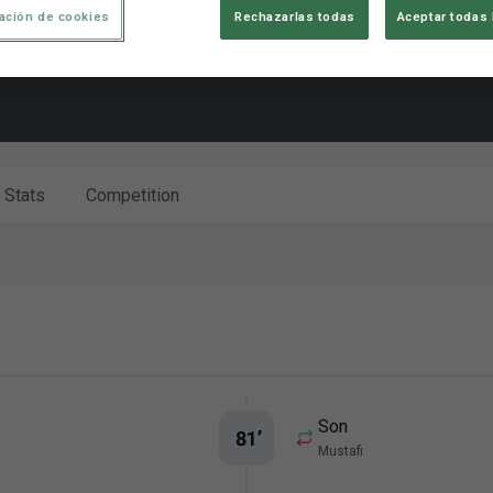
ación de cookies
Rechazarlas todas
Aceptar todas 
Stats
Competition
Son
81
’
Mustafi