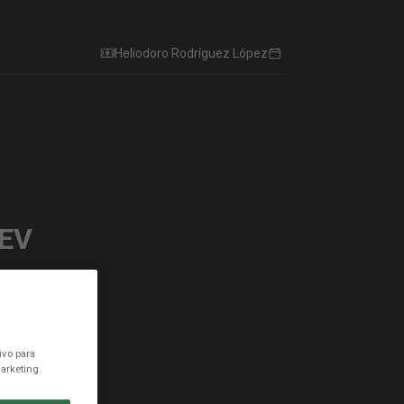
Heliodoro Rodríguez López
EV
ivo para
arketing.