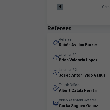
4
Corn
Corners:CD Tenerife 4 versus 
Referees
Referee
Rubén Ávalos Barrera
Lineman#1
Brian Valencia López
Lineman#2
Josep Antoni Vigo Gatius
Fourth Official
Albert Catalá Ferrán
Video Assistant Referee
Gorka Sagués Oscoz