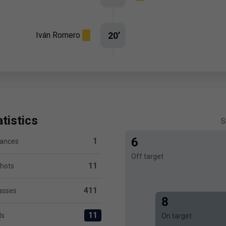
20
’
Iván Romero
tistics
S
6
1
hances
ersus Levante UD 1
Off target
11
shots
rsus Levante UD 11
411
asses
 versus Levante UD 411
8
11
ls
On target
evante UD 11