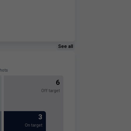
See all
hots
6
Off target
3
On target