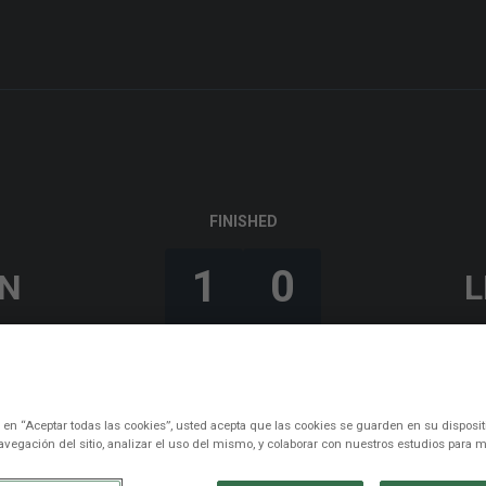
FINISHED
1
0
N
L
52’
Enric Gallego
c en “Aceptar todas las cookies”, usted acepta que las cookies se guarden en su disposit
avegación del sitio, analizar el uso del mismo, y colaborar con nuestros estudios para m