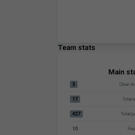
Team stats
Main sta
3
Clear c
Clear chances:CD Tenerife 3 v
17
Total 
Total shots:CD Tenerife 17 ve
427
Total p
Total passes:CD Tenerife 427
10
Fou
Fouls:CD Tenerife 10 versus L