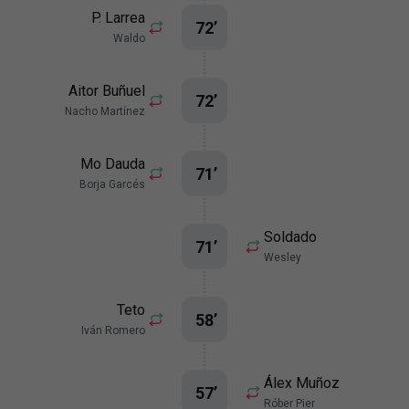
P. Larrea
72
’
Waldo
Aitor Buñuel
72
’
Nacho Martínez
Mo Dauda
71
’
Borja Garcés
Soldado
71
’
Wesley
Teto
58
’
Iván Romero
Álex Muñoz
57
’
Róber Pier