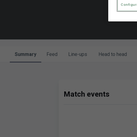
Configur
Summary
Feed
Line-ups
Head to head
Match events