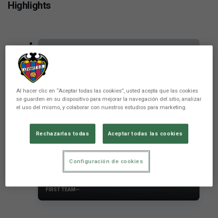
Highlights
Al hacer clic en “Aceptar todas las cookies”, usted acepta que las cookies
se guarden en su dispositivo para mejorar la navegación del sitio, analizar
el uso del mismo, y colaborar con nuestros estudios para marketing.
Rechazarlas todas
Aceptar todas las cookies
Season ticket holders can invite
Configuración de cookies
their family and friends to support
the team in the important match
FIRST TEAM
against Real Oviedo