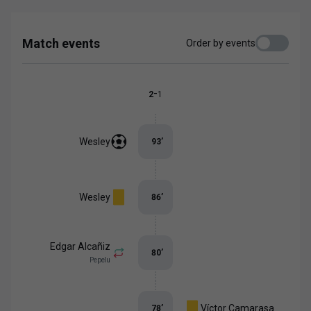
Match events
Order by events
-
2
1
Wesley
93
’
Wesley
86
’
Edgar Alcañiz
80
’
Pepelu
Víctor Camarasa
78
’