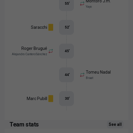
Montoro J.m.
55
’
Yayo
Saracchi
52
’
Roger Brugué
45
’
Alejandro Cantero Sánchez
Tomeu Nadal
44
’
Braat
Marc Pubill
30
’
Team stats
See all