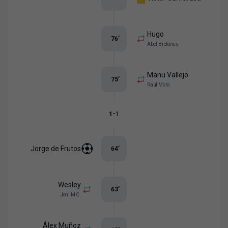
Hugo
76
’
Abel Bretones
Manu Vallejo
75
’
Raúl Moro
-
1
1
Jorge de Frutos
64
’
Wesley
63
’
Joni M C.
Álex Muñoz