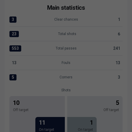
Main statistics
3
1
Clear chances
Clear chances:Levante UD 3 versus Real Oviedo 1
23
6
Total shots
Total shots:Levante UD 23 versus Real Oviedo 6
553
241
Total passes
Total passes:Levante UD 553 versus Real Oviedo 241
13
13
Fouls
Fouls:Levante UD 13 versus Real Oviedo 13
5
3
Corners
Corners:Levante UD 5 versus Real Oviedo 3
Shots
10
5
Off target
Off target
11
1
On target
On target