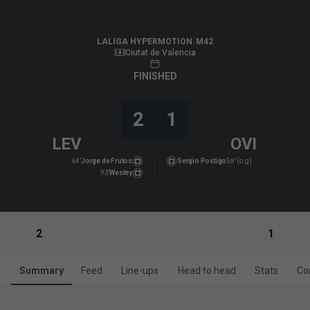
LALIGA HYPERMOTION
|
M42
|
Real Oviedo
-
Levante UD
|
LALIGA HYPERMOTION
M42
Ciutat de Valencia
FINISHED
2
1
LEV
OVI
64’
Jorge de Frutos
Sergio Postigo
58’ (o.g)
93’
Wesley
2
1
Summary
Feed
Line-ups
Head to head
Stats
Co