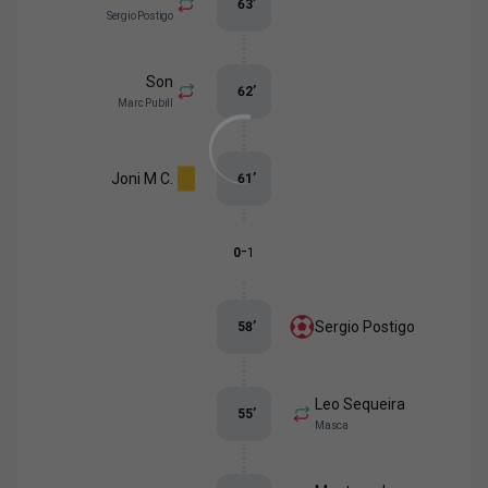
63
’
Sergio Postigo
Son
62
’
Marc Pubill
Joni M C.
61
’
-
0
1
Sergio Postigo
58
’
Leo Sequeira
55
’
Masca