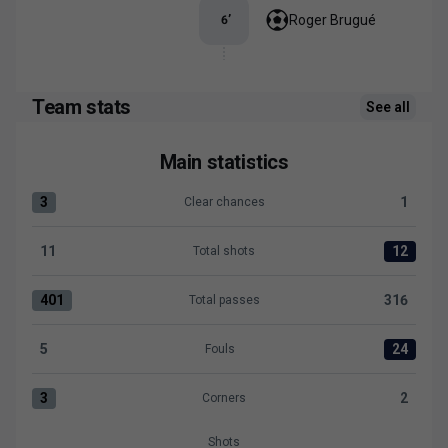
Roger Brugué
6
’
Team stats
See all
Main statistics
3
1
Clear chances
Clear chances:FC Andorra 3 versus Levante UD 1
11
12
Total shots
Total shots:FC Andorra 11 versus Levante UD 12
401
316
Total passes
Total passes:FC Andorra 401 versus Levante UD 316
5
24
Fouls
Fouls:FC Andorra 5 versus Levante UD 24
3
2
Corners
Corners:FC Andorra 3 versus Levante UD 2
Shots