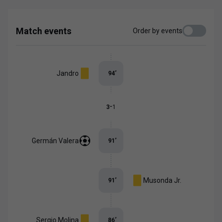
Match events
Order by events
Jandro
94
’
-
3
1
Germán Valera
91
’
Musonda Jr.
91
’
Sergio Molina
86
’