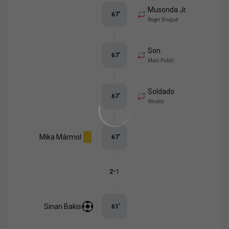
Musonda Jr.
67
’
Roger Brugué
Son
67
’
Marc Pubill
Soldado
67
’
Wesley
Mika Mármol
67
’
-
2
1
Sinan Bakis
61
’