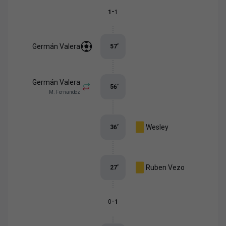
-
1
1
Germán Valera
57
’
Germán Valera
56
’
M. Fernandez
Wesley
36
’
Ruben Vezo
27
’
-
0
1