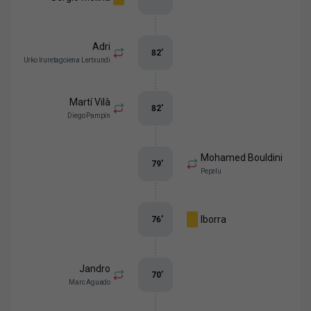
Adri
82
’
Urko Iruretagoiena Lertxundi
Martí Vilà
82
’
Diego Pampín
Mohamed Bouldini
79
’
Pepelu
Iborra
76
’
Jandro
70
’
Marc Aguado