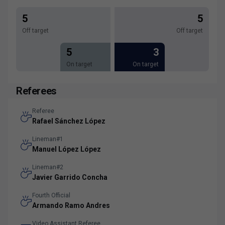
5
5
Off target
Off target
5
3
On target
On target
Referees
Referee
Rafael Sánchez López
Lineman#1
Manuel López López
Lineman#2
Javier Garrido Concha
Fourth Official
Armando Ramo Andres
Video Assistant Referee