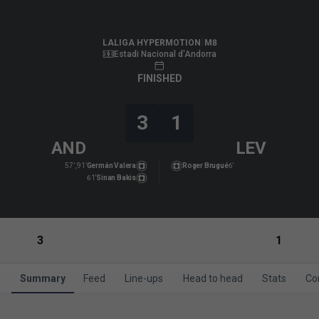
LALIGA HYPERMOTION
|
M8
|
Levante UD
-
FC Andorra
|
LALIGA HYPERMOTION
M8
Estadi Nacional d'Andorra
FINISHED
3
1
AND
LEV
57’, 91’
Germán Valera
Roger Brugué
6’
61’
Sinan Bakis
3
1
Summary
Feed
Line-ups
Head to head
Stats
Co