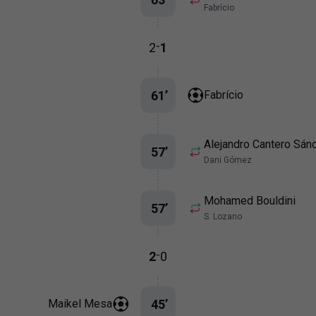
Fabrício
-
2
1
61
’
Fabrício
Alejandro Cantero Sán
57
’
Dani Gómez
Mohamed Bouldini
57
’
S. Lozano
-
2
0
45
’
Maikel Mesa