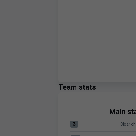
Team stats
Main sta
3
Clear c
Clear chances:Real Zaragoza 3