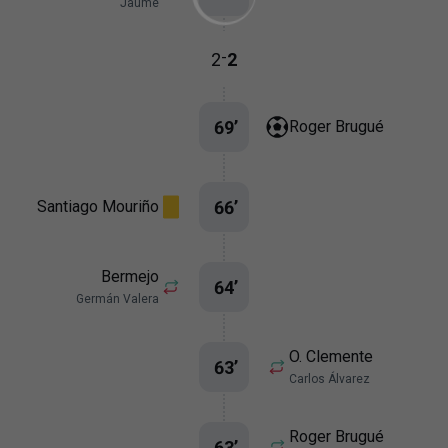
Jaume
-
2
2
69
’
Roger Brugué
66
’
Santiago Mouriño
Bermejo
64
’
Germán Valera
O. Clemente
63
’
Carlos Álvarez
Roger Brugué
63
’