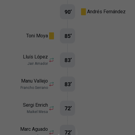
90
’
Andrés Fernández
85
’
Toni Moya
Lluís López
83
’
Jair Amador
Manu Vallejo
83
’
Francho Serrano
Sergi Enrich
72
’
Maikel Mesa
Marc Aguado
72
’