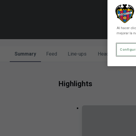
Al hacer cli
mejorar la n
Configur
Summary
Feed
Line-ups
Head to head
Highlights