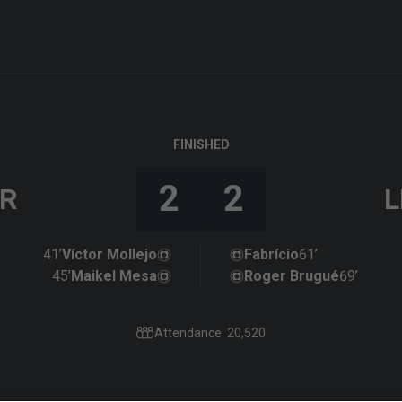
FINISHED
2
2
R
L
41’
Víctor Mollejo
Fabrício
61’
45’
Maikel Mesa
Roger Brugué
69’
Attendance: 20,520