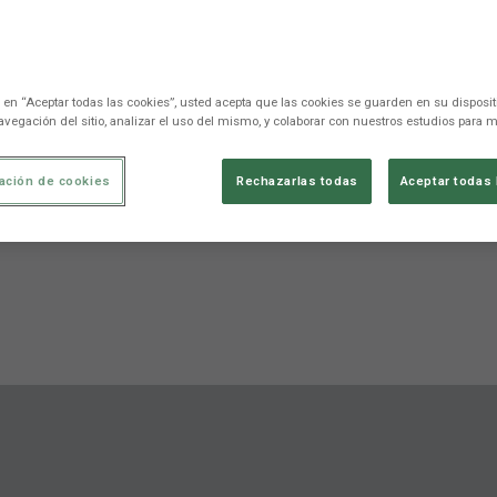
c en “Aceptar todas las cookies”, usted acepta que las cookies se guarden en su disposit
avegación del sitio, analizar el uso del mismo, y colaborar con nuestros estudios para m
ación de cookies
Rechazarlas todas
Aceptar todas 
Stats
Competition