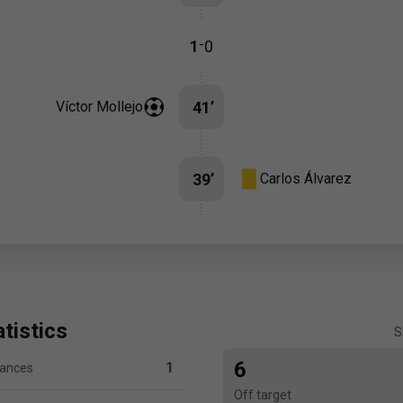
-
1
0
41
’
Víctor Mollejo
39
’
Carlos Álvarez
tistics
S
6
1
hances
 versus Levante UD 1
Off target