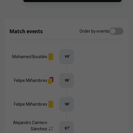
Match events
Order by events
Mohamed Bouldini
99
’
Felipe Miñambres
98
’
Felipe Miñambres
98
’
Alejandro Cantero
87
’
Sánchez