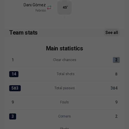
Dani Gómez
45
’
Fabrício
Team stats
See all
Main statistics
1
2
Clear chances
Clear chances:Levante UD 1 versus FC Cartagena 2
14
8
Total shots
Total shots:Levante UD 14 versus FC Cartagena 8
583
384
Total passes
Total passes:Levante UD 583 versus FC Cartagena 384
9
9
Fouls
Fouls:Levante UD 9 versus FC Cartagena 9
3
2
Corners
Corners:Levante UD 3 versus FC Cartagena 2
Shots