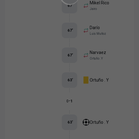
Mikel Rico
67
’
Jairo
Darío
67
’
Luis Muñoz
Narvaez
67
’
Ortuño . Y
Ortuño . Y
63
’
-
0
1
Ortuño . Y
63
’