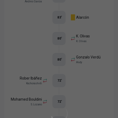
Andres Garcia
Alarcón
83
’
K. Olivas
80
’
K. Olivas
Gonzalo Verdú
80
’
Andy
Rober Ibáñez
72
’
Kochorashvili
Mohamed Bouldini
72
’
S. Lozano