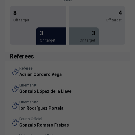
8
4
Off target
Off target
3
3
On target
On target
Referees
Referee
Adrián Cordero Vega
Lineman#1
Gonzalo López de la Llave
Lineman#2
Ion Rodríguez Portela
Fourth Official
Gonzalo Romero Freixas