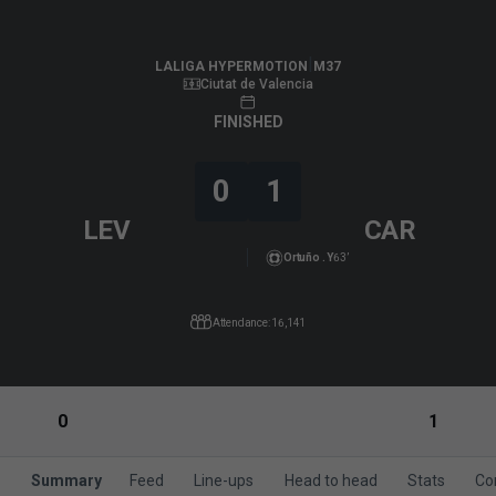
LALIGA HYPERMOTION
|
M37
|
FC Cartagena
-
Levante UD
|
LALIGA HYPERMOTION
M37
Ciutat de Valencia
FINISHED
0
1
LEV
CAR
Ortuño . Y
63’
Attendance: 16,141
0
1
Summary
Feed
Line-ups
Head to head
Stats
Co