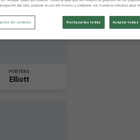
c en “Aceptar todas las cookies”, usted acepta que las cookies se guarden en su disposit
avegación del sitio, analizar el uso del mismo, y colaborar con nuestros estudios para m
ación de cookies
Rechazarlas todas
Aceptar todas 
PORTERO
Elliott