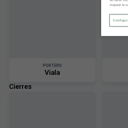
Al hacer cli
mejorar la n
Configur
PORTERO
Viala
Cierres