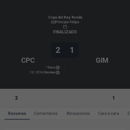
Copa del Rey
|
J2
|
Gimnástica Segoviana CF
-
CP Cacereño
|
Copa del Rey
Ronda
Príncipe Felipe
FINALIZADO
2
1
CPC
GIM
7’
Deco
102’ (PEN)
Christian
2
1
Resumen
Comentarios
Alineaciones
Cara a cara
E