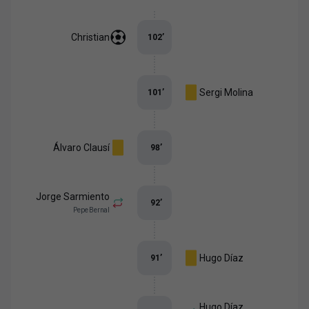
Christian
102
’
Sergi Molina
101
’
Álvaro Clausí
98
’
Jorge Sarmiento
92
’
Pepe Bernal
Hugo Díaz
91
’
Hugo Díaz