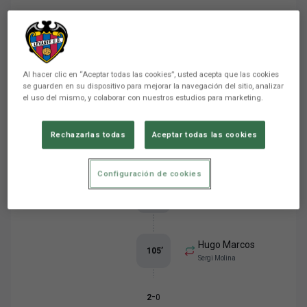
Eventos del partido
Ordenar por eventos
Al hacer clic en “Aceptar todas las cookies”, usted acepta que las cookies
Christian
se guarden en su dispositivo para mejorar la navegación del sitio, analizar
121
’
el uso del mismo, y colaborar con nuestros estudios para marketing.
Rechazarlas todas
Aceptar todas las cookies
Izan Rodríguez
115
’
Configuración de cookies
Sanvi
110
’
Deco
Hugo Marcos
105
’
Sergi Molina
-
2
0