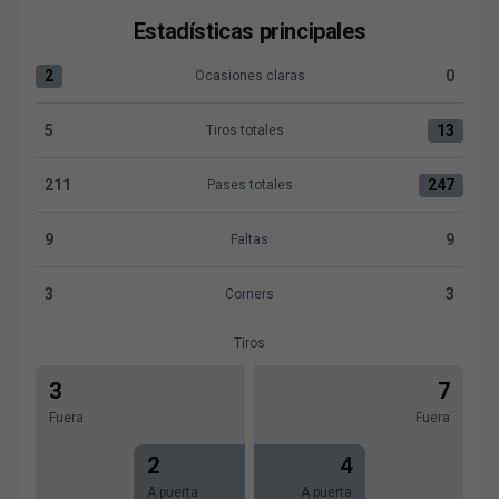
Estadísticas principales
2
0
Ocasiones claras
Ocasiones claras:CP Cacereño 2 versus Gimnástica Segovi
5
13
Tiros totales
Tiros totales:CP Cacereño 5 versus Gimnástica Segoviana 
211
247
Pases totales
Pases totales:CP Cacereño 211 versus Gimnástica Segovi
9
9
Faltas
Faltas:CP Cacereño 9 versus Gimnástica Segoviana CF 9
3
3
Corners
Corners:CP Cacereño 3 versus Gimnástica Segoviana CF 3
Tiros
3
7
Fuera
Fuera
2
4
A puerta
A puerta