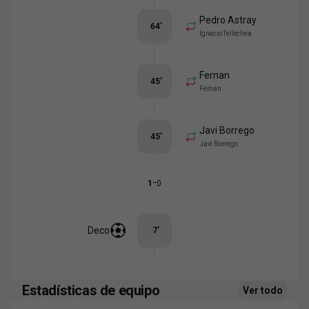
Pedro Astray
64
’
Ignacio Tellechea
Fernan
45
’
Fernan
Javi Borrego
45
’
Javi Borrego
-
1
0
Deco
7
’
Estadísticas de equipo
Ver todo