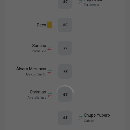
80
’
Fer Llorente
Deco
80
’
Sancho
79
’
Fran Viñuela
Álvaro Merencio
79
’
Marcos Carrillo
Christian
65
’
Álvaro Salinas
Chupo Yubero
64
’
Gabriel