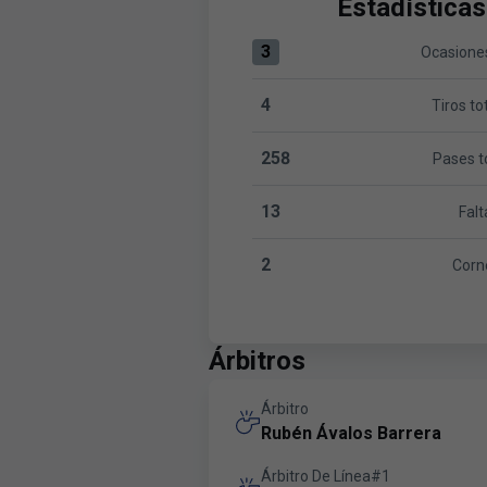
Estadísticas
3
Ocasiones
Ocasiones claras:Lanzarote 3 v
4
Tiros to
Tiros totales:Lanzarote 4 vers
258
Pases t
Pases totales:Lanzarote 258 v
13
Falt
Faltas:Lanzarote 13 versus R. 
2
Corn
Corners:Lanzarote 2 versus R. 
Árbitros
Árbitro
Rubén Ávalos Barrera
Árbitro De Línea#1