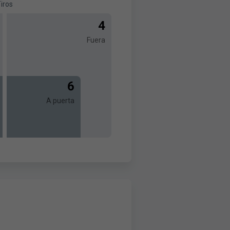
iros
4
Fuera
6
A puerta