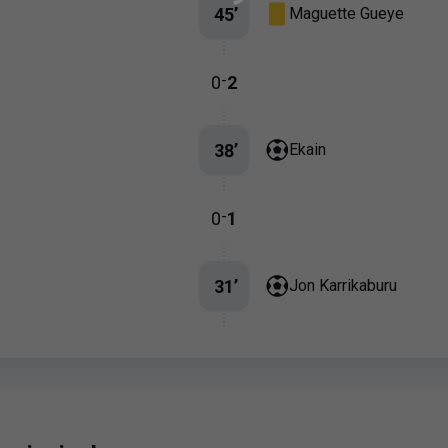
45
’
Maguette Gueye
-
0
2
38
’
Ekain
-
0
1
31
’
Jon Karrikaburu