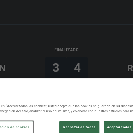
FINALIZADO
3
4
N
Jon Karrikaburu
31’
Ekain
38’
Jeremy
73’
c en “Aceptar todas las cookies”, usted acepta que las cookies se guarden en su disposit
Suleiman Camara
75’
avegación del sitio, analizar el uso del mismo, y colaborar con nuestros estudios para m
ación de cookies
Rechazarlas todas
Aceptar todas 