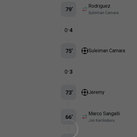
Rodriguez
79
’
Suleiman Camara
-
0
4
75
’
Suleiman Camara
-
0
3
73
’
Jeremy
Marco Sangalli
66
’
Jon Karrikaburu