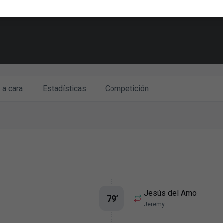
 a cara
Estadísticas
Competición
Jesús del Amo
79
’
Jeremy