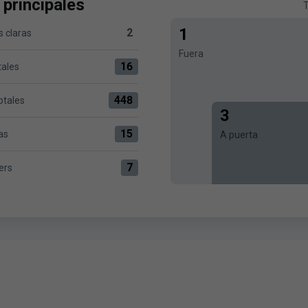
 principales
T
1
2
 claras
ersus R. Racing Club 2
Fuera
16
tales
us R. Racing Club 16
448
otales
ersus R. Racing Club 448
3
15
as
A puerta
Racing Club 15
7
ers
Racing Club 7