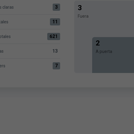
3
3
 claras
 0 versus Sevilla FC 3
Fuera
11
tales
ersus Sevilla FC 11
621
otales
8 versus Sevilla FC 621
2
13
as
A puerta
 Sevilla FC 13
7
ers
 Sevilla FC 7