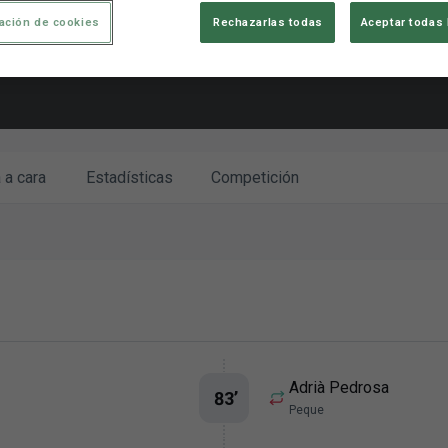
ación de cookies
Rechazarlas todas
Aceptar todas 
 a cara
Estadísticas
Competición
Adrià Pedrosa
83
’
Peque