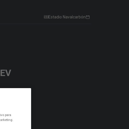
Estadio Navalcarbón
EV
ivo para
arketing.