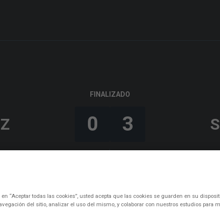
FINALIZADO
0
3
RZ
S
Luis Méndez
39’ (p.p)
Iheanacho
60’, 78’
c en “Aceptar todas las cookies”, usted acepta que las cookies se guarden en su disposit
avegación del sitio, analizar el uso del mismo, y colaborar con nuestros estudios para m