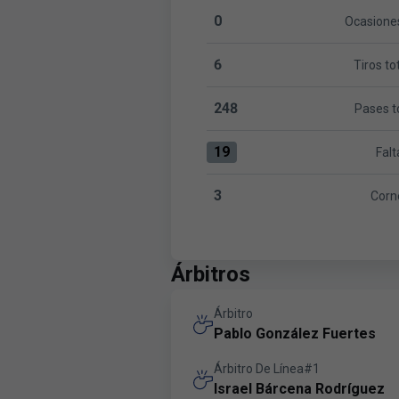
0
Ocasiones
Ocasiones claras:Las Rozas CF
6
Tiros to
Tiros totales:Las Rozas CF 6 v
248
Pases t
Pases totales:Las Rozas CF 24
19
Falt
Faltas:Las Rozas CF 19 versus
3
Corn
Corners:Las Rozas CF 3 versus
Árbitros
Árbitro
Pablo González Fuertes
Árbitro De Línea#1
Israel Bárcena Rodríguez