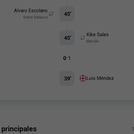
Alvaro Escolano
45
’
Victor Velasco
Kike Salas
45
’
Marcão
-
0
1
39
’
Luis Méndez
 principales
T