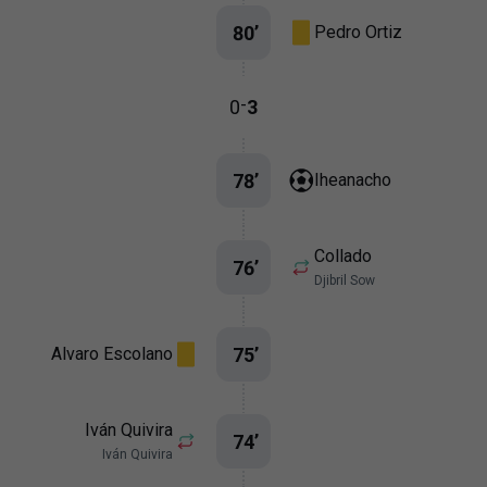
80
’
Pedro Ortiz
-
0
3
78
’
Iheanacho
Collado
76
’
Djibril Sow
75
’
Alvaro Escolano
Iván Quivira
74
’
Iván Quivira