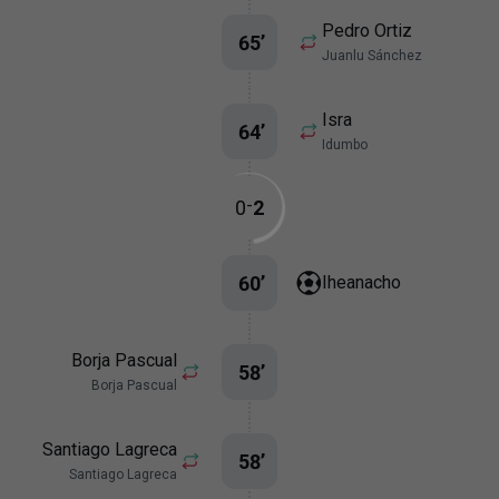
Pedro Ortiz
65
’
Juanlu Sánchez
Isra
64
’
Idumbo
-
0
2
60
’
Iheanacho
Borja Pascual
58
’
Borja Pascual
Santiago Lagreca
58
’
Santiago Lagreca