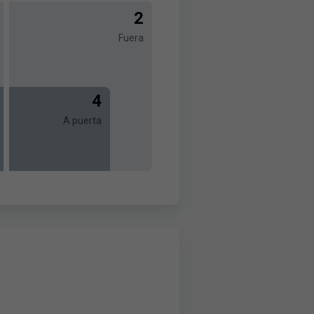
2
Fuera
4
A puerta