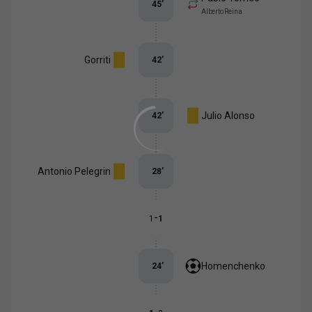
45
’
Alberto Reina
Gorriti
42
’
Julio Alonso
42
’
Antonio Pelegrin
28
’
-
1
1
Homenchenko
24
’