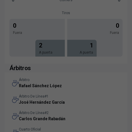
Corners:Sant Andreu 0 versus CD Mirandés 0
Tiros
0
0
Fuera
Fuera
2
1
A puerta
A puerta
Árbitros
Árbitro
Rafael Sánchez López
Árbitro De Línea#1
José Hernández García
Árbitro De Línea#2
Carlos Grande Rabadán
Cuarto Oficial