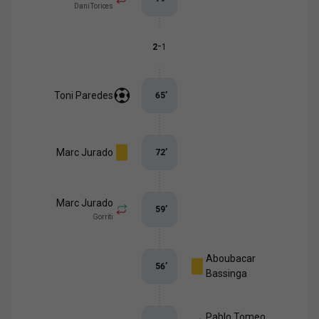
Dani Torices
-
2
1
Toni Paredes
65
’
Marc Jurado
72
’
Marc Jurado
59
’
Gorriti
Aboubacar
56
’
Bassinga
Pablo Tomeo