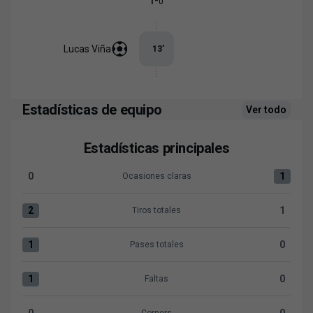
-
1
0
Lucas Viña
13
’
Estadísticas de equipo
Ver todo
Estadísticas principales
0
1
Ocasiones claras
Ocasiones claras:Sant Andreu 0 versus CD Mirandés 1
2
1
Tiros totales
Tiros totales:Sant Andreu 2 versus CD Mirandés 1
1
0
Pases totales
Pases totales:Sant Andreu 1 versus CD Mirandés 0
1
0
Faltas
Faltas:Sant Andreu 1 versus CD Mirandés 0
0
0
Corners